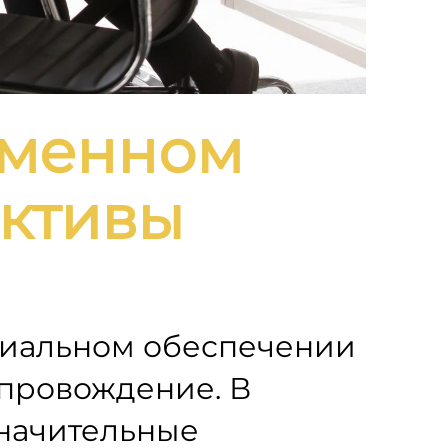
еменном
ективы
риальном обеспечении
опровождение. В
значительные