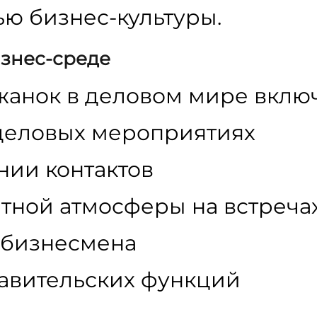
ью бизнес-культуры.
знес-среде
анок в деловом мире включ
деловых мероприятиях
нии контактов
тной атмосферы на встреча
 бизнесмена
авительских функций