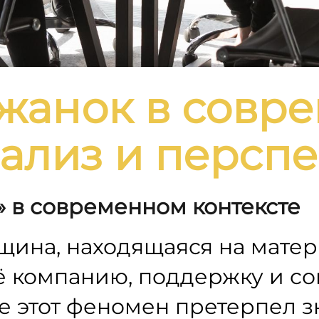
жанок в совр
нализ и персп
» в современном контексте
щина, находящаяся на мате
ё компанию, поддержку и с
 этот феномен претерпел 