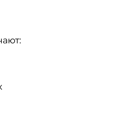
ают:
х