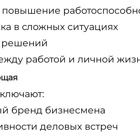
и повышение работоспособн
а в сложных ситуациях
 решений
ежду работой и личной жиз
ющая
ключают:
ый бренд бизнесмена
вности деловых встреч