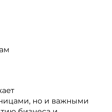
кам
жает
тницами, но и важными
итию бизнеса и