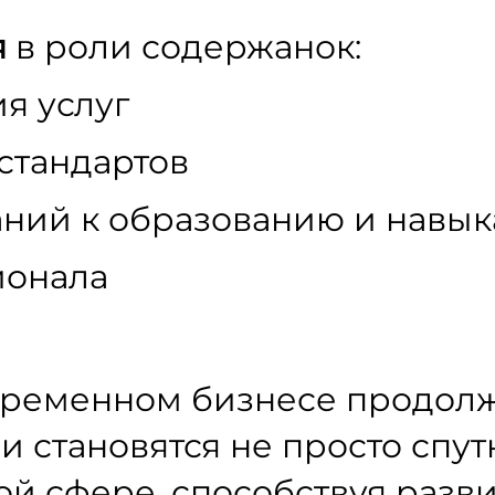
я
в роли содержанок:
я услуг
стандартов
ний к образованию и навы
ионала
временном бизнесе продол
и становятся не просто спу
й сфере, способствуя разв