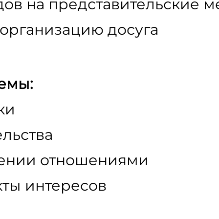
ов на представительские 
 организацию досуга
емы:
ки
льства
лении отношениями
ты интересов