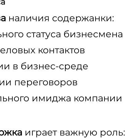
са
а
наличия содержанки:
ного статуса бизнесмена
еловых контактов
и в бизнес-среде
ии переговоров
льного имиджа компании
ржка
играет важную роль: