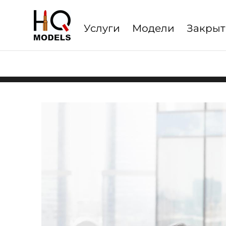
Услуги
Модели
Закрыт
Услуги
escort
сервиса
по
Москве,
области
и Дубаи