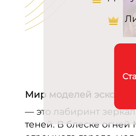
Л
Ст
Мир моделей эскорт
— это лабиринт зеркал
теней. В блеске огней 