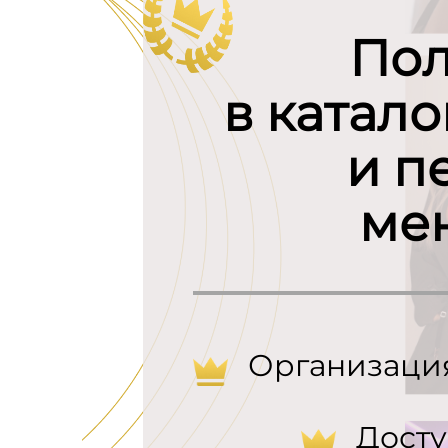
Пол
в катал
и п
ме
Организаци
Досту