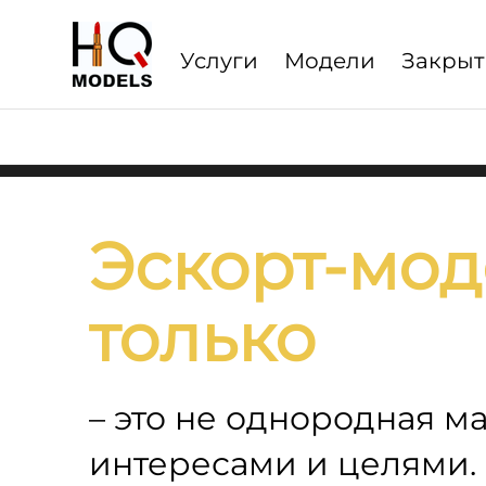
Услуги
Модели
Закрыт
Услуги
escort
сервиса
по
Москве,
области
и Дубаи
Эскорт-мод
только
– это не однородная м
интересами и целями.