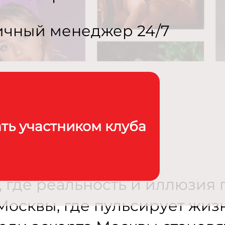
ичный менеджер 24/7
ать участником клуба
, где реальность и иллюзия 
Москвы, где пульсирует жизн