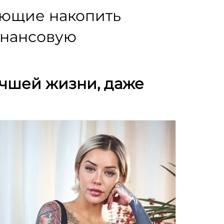
ающие накопить
инансовую
учшей жизни, даже