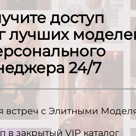
учите доступ
ог лучших моделе
ерсонального
неджера 24/7
я встреч с Элитными Модел
п в закрытый VIP каталог