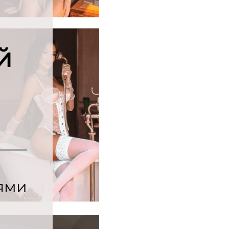
й
ями