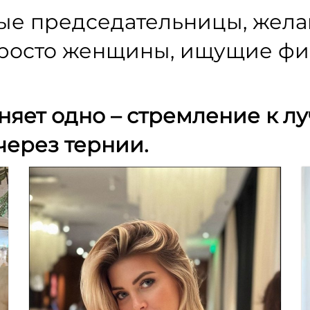
ые председательницы, жел
 просто женщины, ищущие ф
няет одно – стремление к л
через тернии.